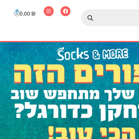
0
0.00
₪