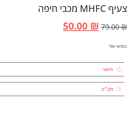
צעיף MHFC מכבי חיפה
50.00
₪
79.00
₪
המלאי אזל
תיאור
מק״ט