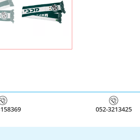
5158369
052-3213425