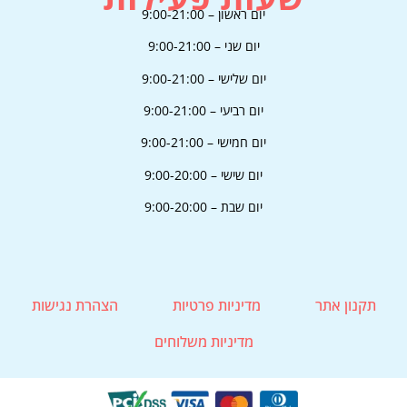
בסושיאל