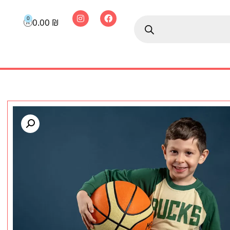
0
0.00
₪