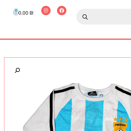
0
0.00
₪