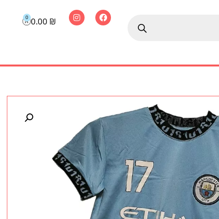
0
0.00
₪