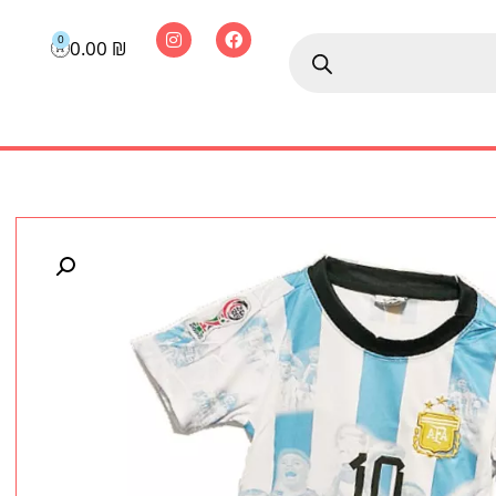
0
0.00
₪